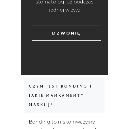
stomatolog już podczas
jednej wizyty.
DZWONIĘ
Czym jest bonding i
jakie mankamenty
maskuje
Bonding to niskoinwazyjny