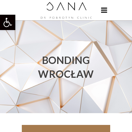
Otwórz pasek narzędzi
BONDING
WROCŁAW