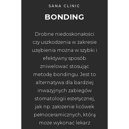
SANA CLINIC
BONDING
Drobne niedoskonałości
czy uszkodzenia w zakresie
uzębienia można w szybki i
efektywny sposób
zniwelować stosując
metodę bondingu. Jest to
alternatywa dla bardziej
inwazyjnych zabiegów
stomatologii estetycznej,
jak np. założenie licówek
pełnoceramicznych, którą
może wykonać lekarz