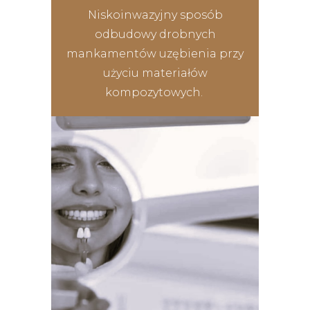
Niskoinwazyjny sposób
odbudowy drobnych
mankamentów uzębienia przy
użyciu materiałów
kompozytowych.