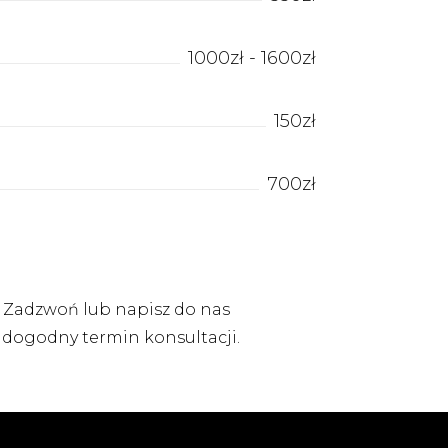
1000zł - 1600zł
150zł
700zł
?
Zadzwoń
lub
napisz do nas
y dogodny termin konsultacji.