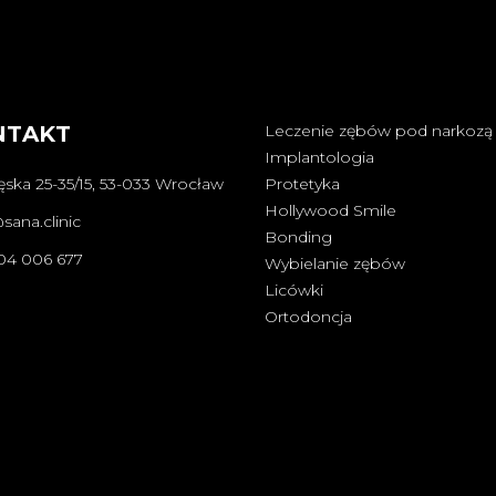
NTAKT
Leczenie zębów pod narkozą
Implantologia
ska 25-35/15, 53-033 Wrocław
Protetyka
Hollywood Smile
ana.clinic
Bonding
04 006 677
Wybielanie zębów
Licówki
Ortodoncja