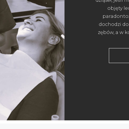
dziąseł, jeśli
objęty l
paradontoz
dochodzi do
zębów, a w k