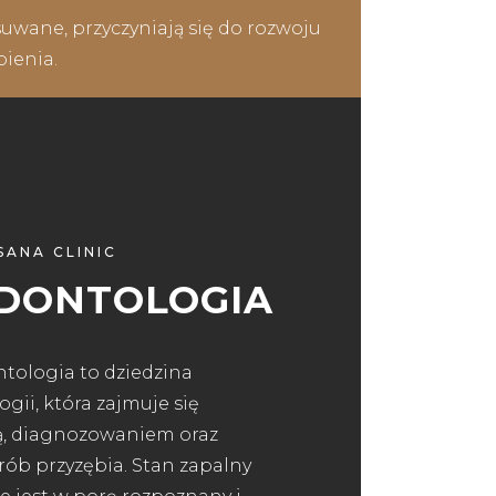
suwane, przyczyniają się do rozwoju
bienia.
SANA CLINIC
DONTOLOGIA
tologia to dziedzina
gii, która zajmuje się
ką, diagnozowaniem oraz
ób przyzębia. Stan zapalny