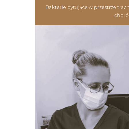
Bakterie bytujące w przestrzeniach
chorób