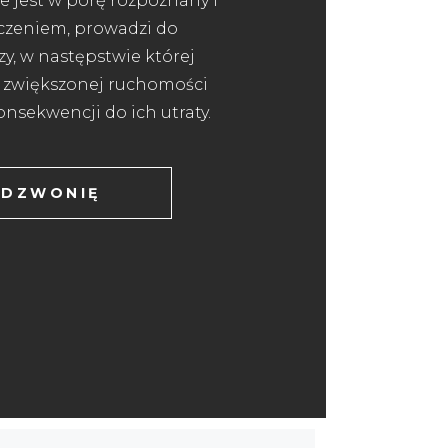
 nie jest w porę rozpoznany i
eczeniem, prowadzi do
y, w następstwie której
 zwiększonej ruchomości
onsekwencji do ich utraty.
DZWONIĘ