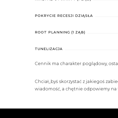
POKRYCIE RECESJI DZIĄSŁA
ROOT PLANNING (1 ZĄB)
TUNELIZACJA
Cennik ma charakter poglądowy, ostate
Chciał_byś skorzystać z jakiegoś zabi
wiadomość
, a chętnie odpowiemy na 