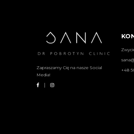
KO
Zwycię
sana@s
Zapraszamy Cię na nasze Social
+48 5
Media!