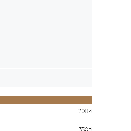
200zł
350zł