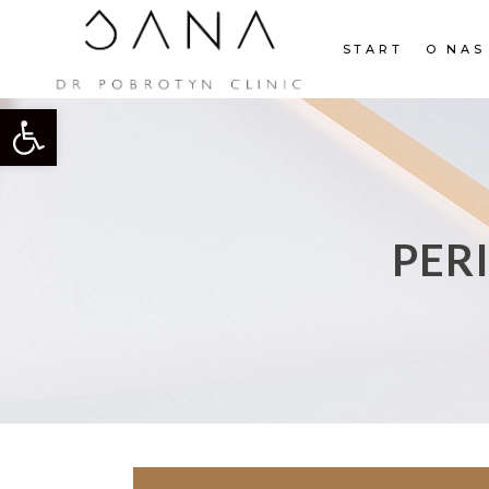
START
O NAS
Otwórz pasek narzędzi
PER