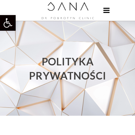
Otwórz pasek narzędzi
POLITYKA
PRYWATNOŚCI