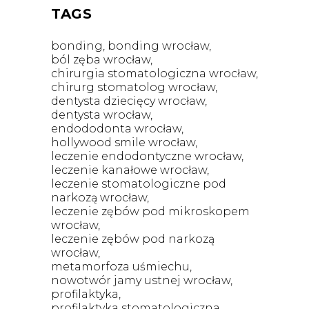
TAGS
bonding
bonding wrocław
ból zęba wrocław
chirurgia stomatologiczna wrocław
chirurg stomatolog wrocław
dentysta dziecięcy wrocław
dentysta wrocław
endododonta wrocław
hollywood smile wrocław
leczenie endodontyczne wrocław
leczenie kanałowe wrocław
leczenie stomatologiczne pod
narkozą wrocław
leczenie zębów pod mikroskopem
wrocław
leczenie zębów pod narkozą
wrocław
metamorfoza uśmiechu
nowotwór jamy ustnej wrocław
profilaktyka
profilaktyka stomatologiczna