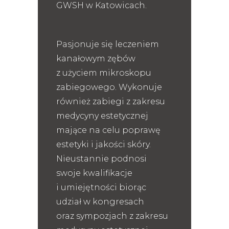
GWSH w Katowicach.
Pasjonuje się leczeniem
kanałowym zębów
z użyciem mikroskopu
zabiegowego. Wykonuje
również zabiegi z zakresu
medycyny estetycznej
mające na celu poprawę
estetyki i jakości skóry.
Nieustannie podnosi
swoje kwalifikacje
i umiejętności biorąc
udział w kongresach
oraz sympozjach z zakresu