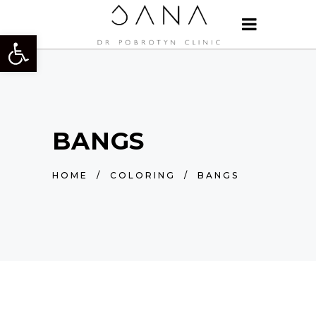
Otwórz pasek narzędzi
BANGS
HOME
/
COLORING
/
BANGS