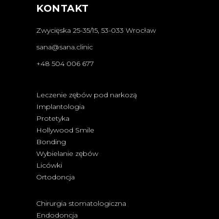
KONTAKT
Zwycięska 25-35/15, 53-033 Wrocław
sana@sana.clinic
+48 504 006 677
Leczenie zębów pod narkozą
Implantologia
Protetyka
Hollywood Smile
Bonding
Wybielanie zębów
Licówki
Ortodoncja
Chirurgia stomatologiczna
Endodoncja