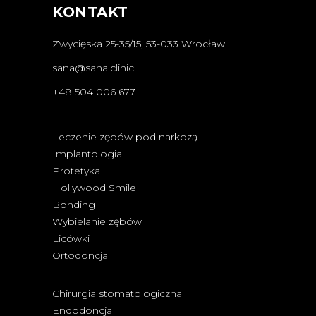
KONTAKT
Zwycięska 25-35/15, 53-033 Wrocław
sana@sana.clinic
+48 504 006 677
Leczenie zębów pod narkozą
Implantologia
Protetyka
Hollywood Smile
Bonding
Wybielanie zębów
Licówki
Ortodoncja
Chirurgia stomatologiczna
Endodoncja